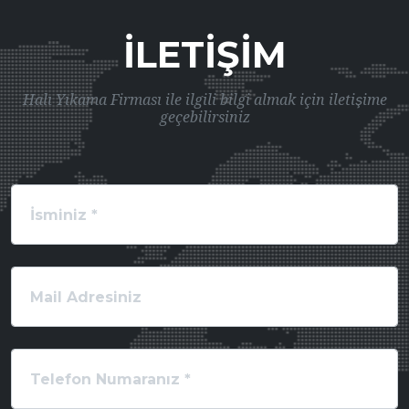
İLETIŞIM
Halı Yıkama Firması ile ilgili bilgi almak için iletişime
geçebilirsiniz